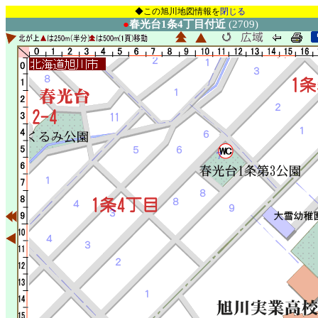
◆この旭川地図情報を
閉じる
●
春光台1条4丁目付近
(2709)