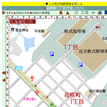
◆この旭川地図情報を
閉じる
●
花咲町1丁目付近
(2823)