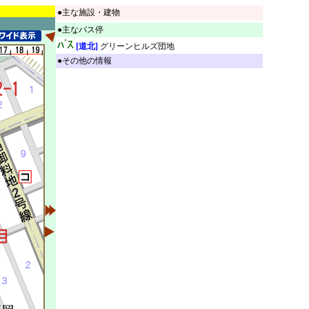
●主な施設・建物
●主なバス停
[道北]
グリーンヒルズ団地
●その他の情報