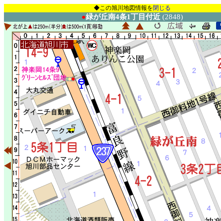
◆この旭川地図情報を
閉じる
●
緑が丘南4条1丁目付近
(2848)