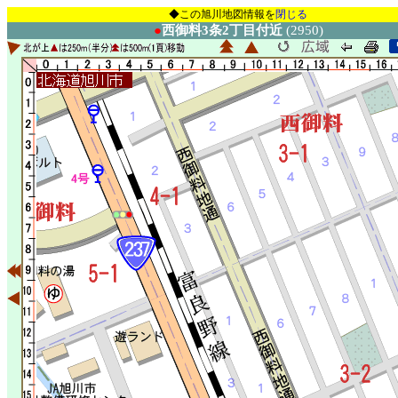
◆この旭川地図情報を
閉じる
●
西御料3条2丁目付近
(2950)