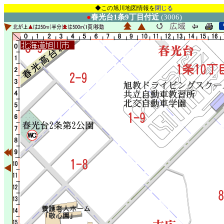
◆この旭川地図情報を
閉じる
●
春光台1条9丁目付近
(3006)