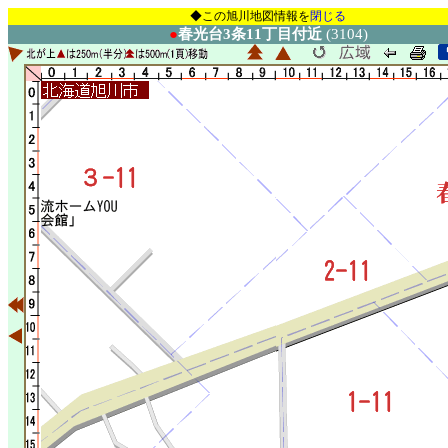
◆この旭川地図情報を
閉じる
●
春光台3条11丁目付近
(3104)