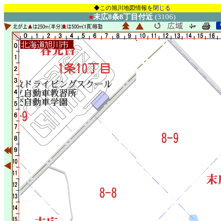
◆この旭川地図情報を
閉じる
●
末広8条8丁目付近
(3106)