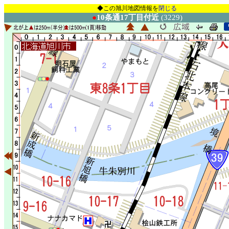
◆この旭川地図情報を
閉じる
●
10条通17丁目付近
(3229)