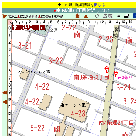
◆この旭川地図情報を
閉じる
●
南3条通23丁目付近
(3237)