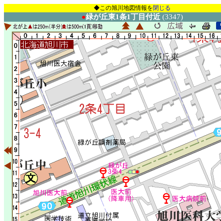
◆この旭川地図情報を
閉じる
●
緑が丘東1条1丁目付近
(3347)