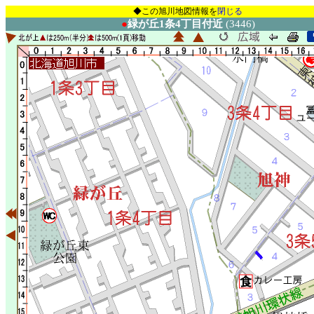
◆この旭川地図情報を
閉じる
●
緑が丘1条4丁目付近
(3446)