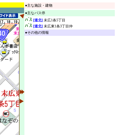
●主な施設・建物
●主なバス停
[道北]
末広1条5丁目
[道北]
末広東1条3丁目仲
●その他の情報