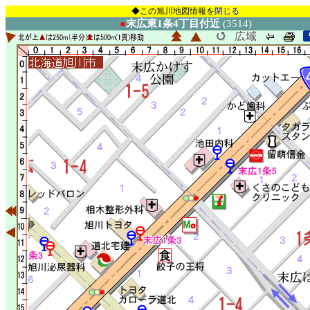
◆この旭川地図情報を
閉じる
●
末広東1条4丁目付近
(3514)