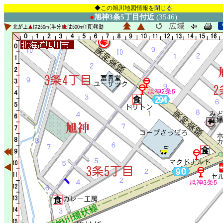
◆この旭川地図情報を
閉じる
●
旭神3条5丁目付近
(3546)