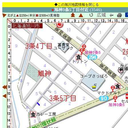
◆この旭川地図情報を
閉じる
●
旭神3条5丁目付近
(3546)