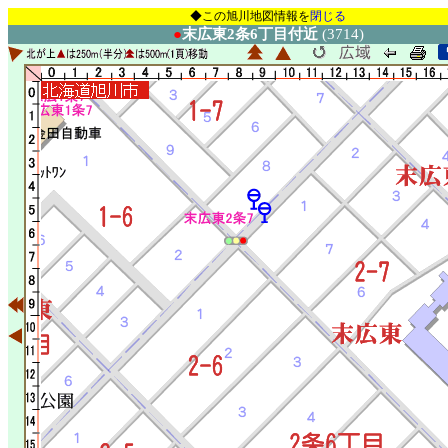
◆この旭川地図情報を
閉じる
●
末広東2条6丁目付近
(3714)