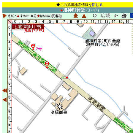
◆この旭川地図情報を
閉じる
●
旭神町付近
(3747)