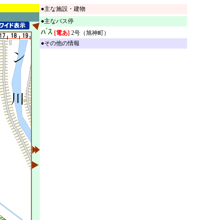
●主な施設・建物
●主なバス停
[電あ]
2号（旭神町）
●その他の情報