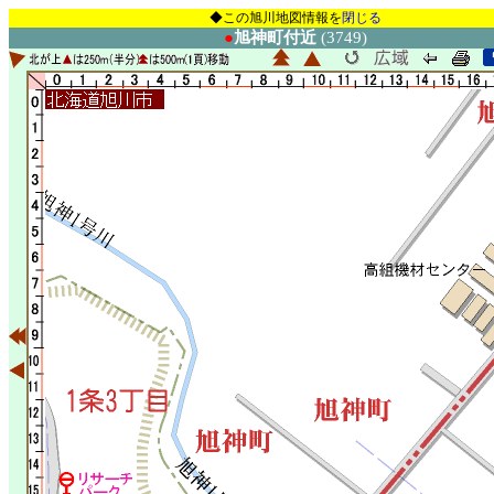
◆この旭川地図情報を
閉じる
●
旭神町付近
(3749)