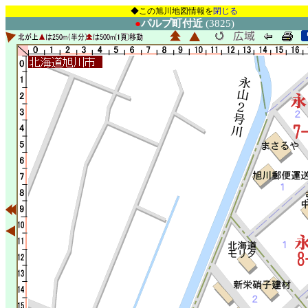
◆この旭川地図情報を
閉じる
●
パルプ町付近
(3825)