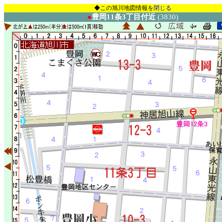
◆この旭川地図情報を
閉じる
●
豊岡11条3丁目付近
(3830)