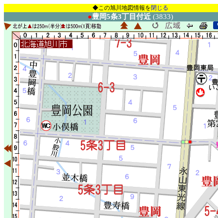
◆この旭川地図情報を
閉じる
●
豊岡5条3丁目付近
(3833)