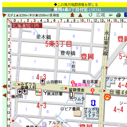
◆この旭川地図情報を
閉じる
●
豊岡4条3丁目付近
(3834)