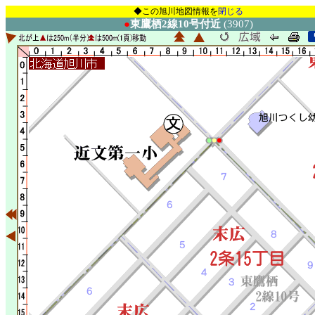
◆この旭川地図情報を
閉じる
●
東鷹栖2線10号付近
(3907)