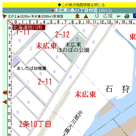
◆この旭川地図情報を
閉じる
●
末広東2条11丁目付近
(4012)