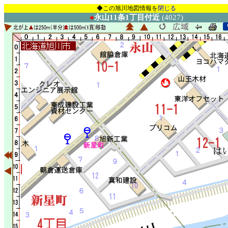
◆この旭川地図情報を
閉じる
●
永山11条1丁目付近
(4027)