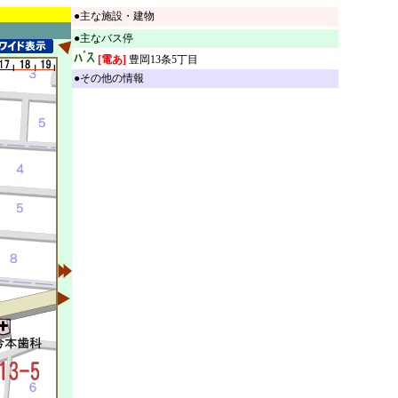
●主な施設・建物
●主なバス停
[電あ]
豊岡13条5丁目
●その他の情報