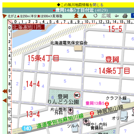
◆この旭川地図情報を
閉じる
●
豊岡14条5丁目付近
(4029)