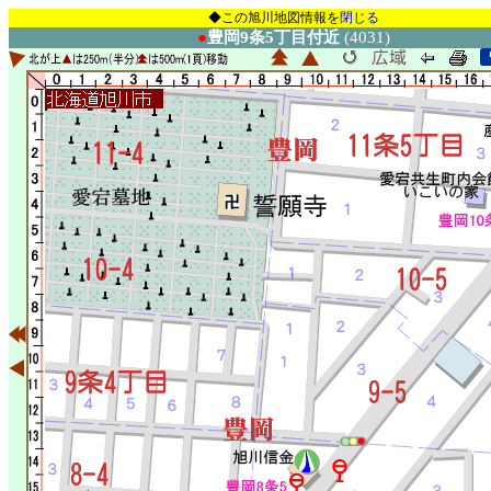
◆この旭川地図情報を
閉じる
●
豊岡9条5丁目付近
(4031)