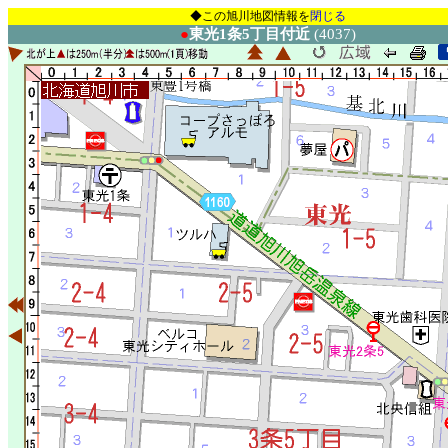
◆この旭川地図情報を
閉じる
●
東光1条5丁目付近
(4037)