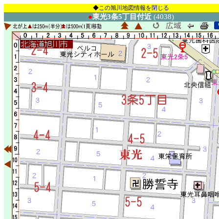
◆この旭川地図情報を
閉じる
●
東光3条5丁目付近
(4038)