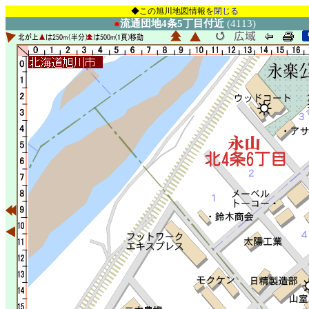
◆この旭川地図情報を
閉じる
●
流通団地4条5丁目付近
(4113)