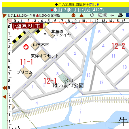
◆この旭川地図情報を
閉じる
●
永山12条1丁目付近
(4127)