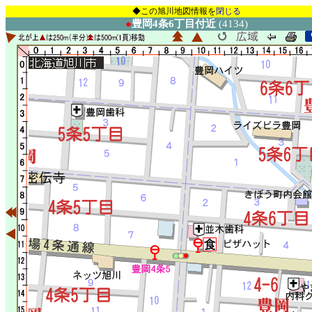
◆この旭川地図情報を
閉じる
●
豊岡4条6丁目付近
(4134)