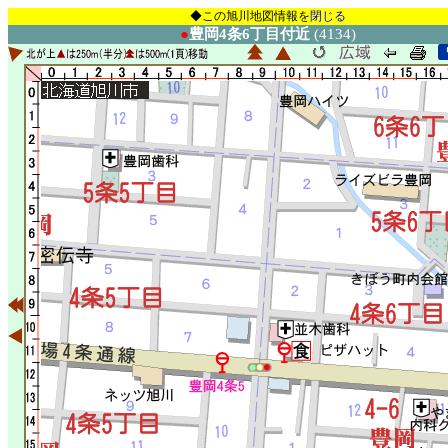
◆この旭川地図情報を
閉じる
●
豊岡4条6丁目付近
(4134)