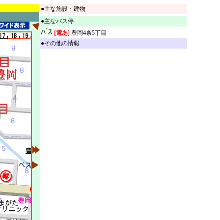
●主な施設・建物
●主なバス停
[電あ]
豊岡4条5丁目
●その他の情報