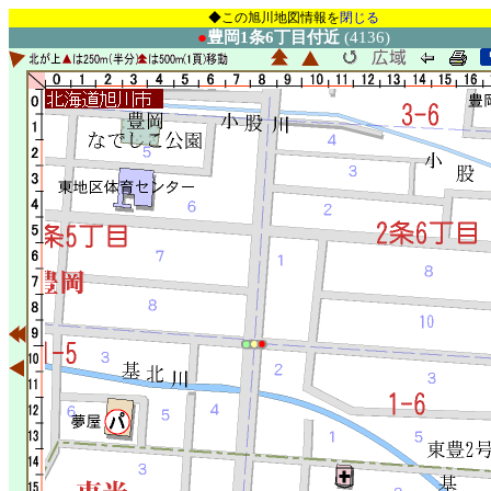
◆この旭川地図情報を
閉じる
●
豊岡1条6丁目付近
(4136)