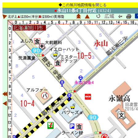
◆この旭川地図情報を
閉じる
●
永山11条4丁目付近
(4324)