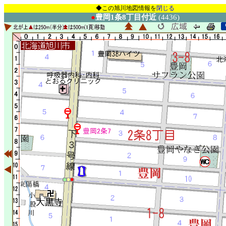
◆この旭川地図情報を
閉じる
●
豊岡1条8丁目付近
(4436)