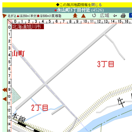
◆この旭川地図情報を
閉じる
●
永山町3丁目付近
(4526)