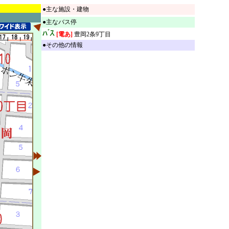
●主な施設・建物
●主なバス停
[電あ]
豊岡2条9丁目
●その他の情報