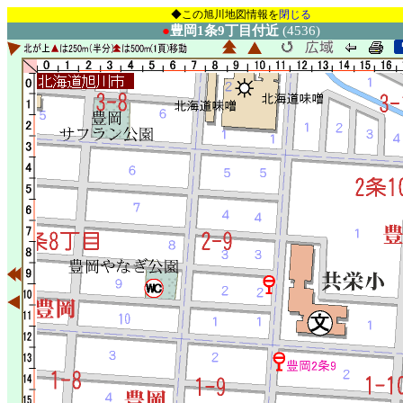
◆この旭川地図情報を
閉じる
●
豊岡1条9丁目付近
(4536)