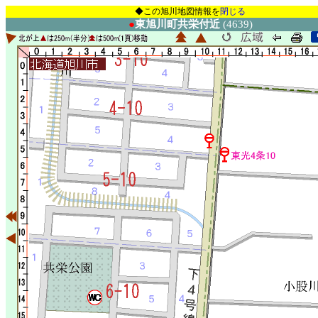
◆この旭川地図情報を
閉じる
●
東旭川町共栄付近
(4639)