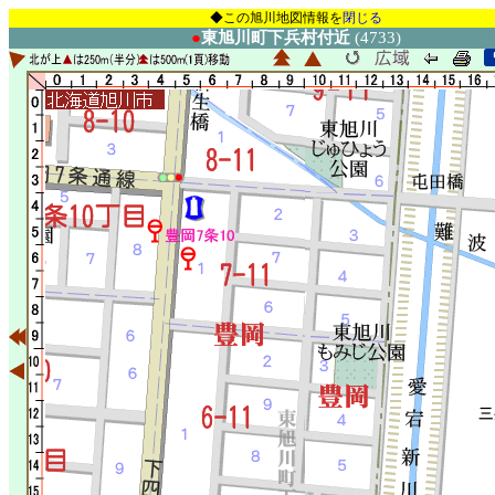
◆この旭川地図情報を
閉じる
●
東旭川町下兵村付近
(4733)