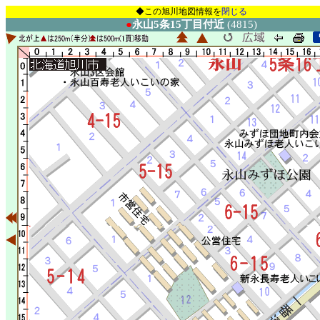
◆この旭川地図情報を
閉じる
●
永山5条15丁目付近
(4815)