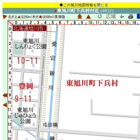
◆この旭川地図情報を
閉じる
●
東旭川町下兵村付近
(4832)