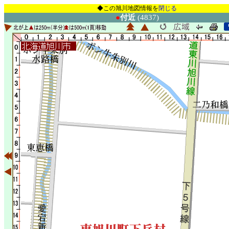
◆この旭川地図情報を
閉じる
●
付近
(4837)