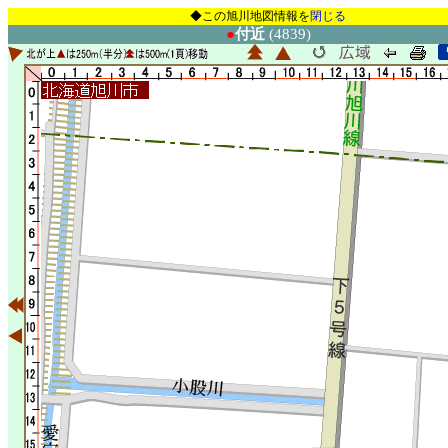
◆この旭川地図情報を
閉じる
●
付近
(4839)