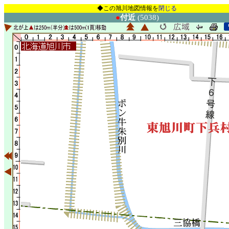
◆この旭川地図情報を
閉じる
●
付近
(5038)