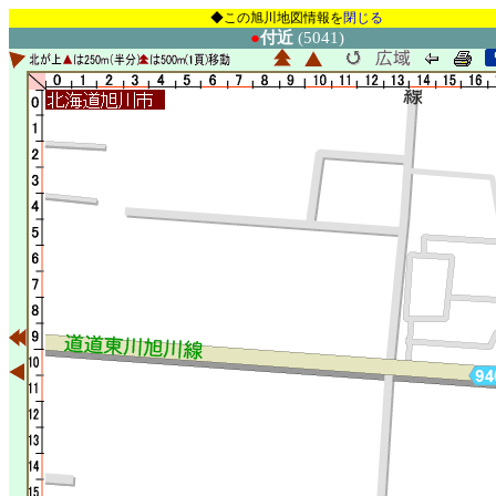
◆この旭川地図情報を
閉じる
●
付近
(5041)