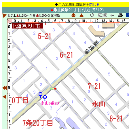
◆この旭川地図情報を
閉じる
●
永山6条21丁目付近
(5312)