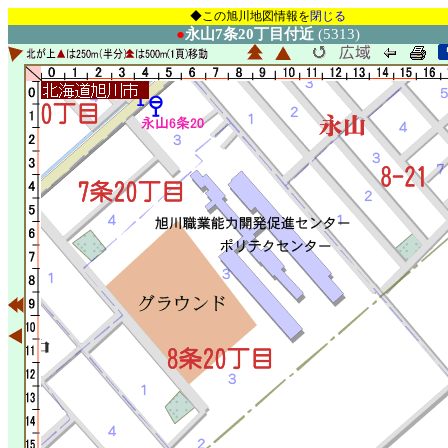
◆この旭川地図情報を
閉じる
●
永山7条20丁目付近
(5313)