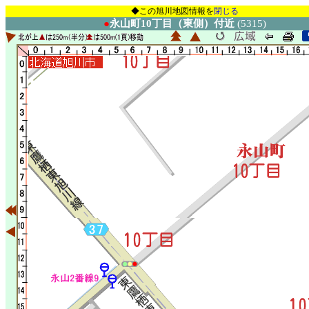
◆この旭川地図情報を
閉じる
●
永山町10丁目（東側）付近
(5315)