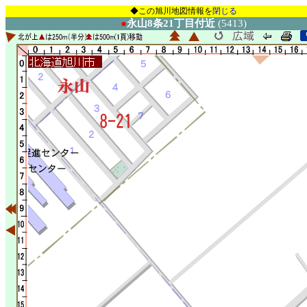
◆この旭川地図情報を
閉じる
●
永山8条21丁目付近
(5413)