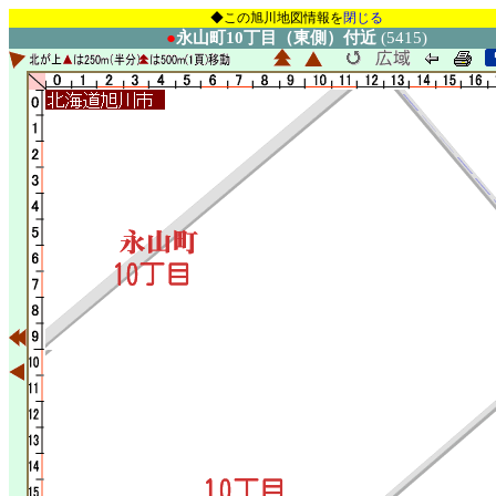
◆この旭川地図情報を
閉じる
●
永山町10丁目（東側）付近
(5415)